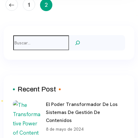
Paginación
1
2
De
Entradas
Buscar
Recent Post
El Poder Transformador De Los
Sistemas De Gestión De
Contenidos
8 de mayo de 2024