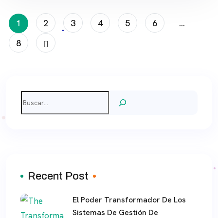
Paginación
1
2
3
4
5
6
…
De
8
Entradas
Buscar
Recent Post
El Poder Transformador De Los
Sistemas De Gestión De