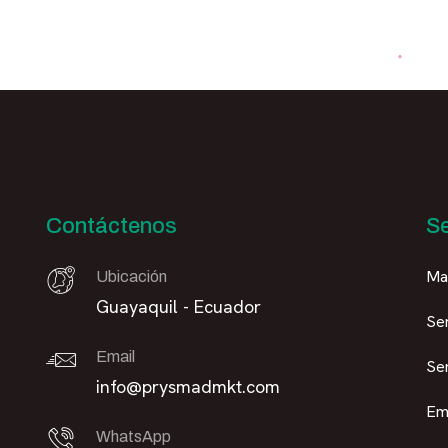
Contáctenos
Se
Mar
Ubicación
Guayaquil - Ecuador
Se
Email
Se
info@prysmadmkt.com
Em
WhatsApp