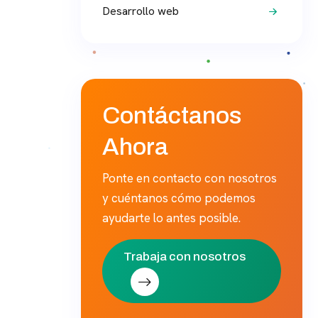
Desarrollo web
Contáctanos
Ahora
Ponte en contacto con nosotros
y cuéntanos cómo podemos
ayudarte lo antes posible.
Trabaja con nosotros