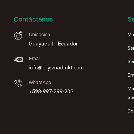
Contáctenos
Se
Mar
Ubicación
Guayaquil - Ecuador
Se
Email
Se
info@prysmadmkt.com
Em
WhatsApp
Ma
+593-997-299-203
So
De